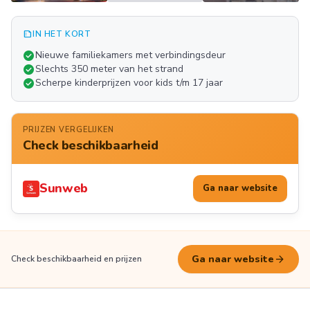
summarize
IN HET KORT
Meer
check_circle
Nieuwe familiekamers met verbindingsdeur
FOTO'S
check_circle
Slechts 350 meter van het strand
check_circle
Scherpe kinderprijzen voor kids t/m 17 jaar
PRIJZEN VERGELIJKEN
Check beschikbaarheid
Sunweb
Ga naar website
arrow_forward
Ga naar website
Check beschikbaarheid en prijzen