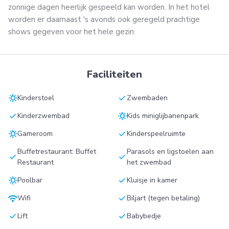
zonnige dagen heerlijk gespeeld kan worden. In het hotel
worden er daarnaast 's avonds ook geregeld prachtige
shows gegeven voor het hele gezin.
Faciliteiten
sunny
check
Kinderstoel
Zwembaden
check
sunny
Kinderzwembad
Kids miniglijbanenpark
sunny
check
Gameroom
Kinderspeelruimte
Buffetrestaurant: Buffet
Parasols en ligstoelen aan
check
check
Restaurant
het zwembad
sunny
check
Poolbar
Kluisje in kamer
wifi
check
Wifi
Biljart (tegen betaling)
check
check
Lift
Babybedje