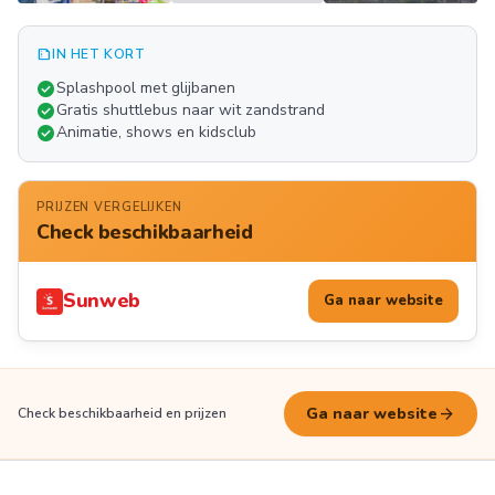
summarize
IN HET KORT
Meer
check_circle
Splashpool met glijbanen
FOTO'S
check_circle
Gratis shuttlebus naar wit zandstrand
check_circle
Animatie, shows en kidsclub
PRIJZEN VERGELIJKEN
Check beschikbaarheid
Sunweb
Ga naar website
arrow_forward
Ga naar website
Check beschikbaarheid en prijzen