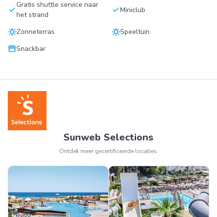
Gratis shuttle service naar
check
check
Miniclub
het strand
sunny
sunny
Zonneterras
Speeltuin
storefront
Snackbar
Sunweb Selections
Ontdek meer gecertificeerde locaties.