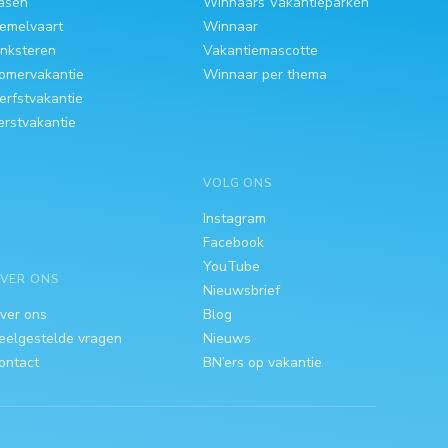
asen
Winnaars Vakantieparken
emelvaart
Winnaar
inksteren
Vakantiemascotte
omervakantie
Winnaar per thema
erfstvakantie
erstvakantie
VOLG ONS
Instagram
Facebook
YouTube
VER ONS
Nieuwsbrief
ver ons
Blog
eelgestelde vragen
Nieuws
ontact
BN’ers op vakantie