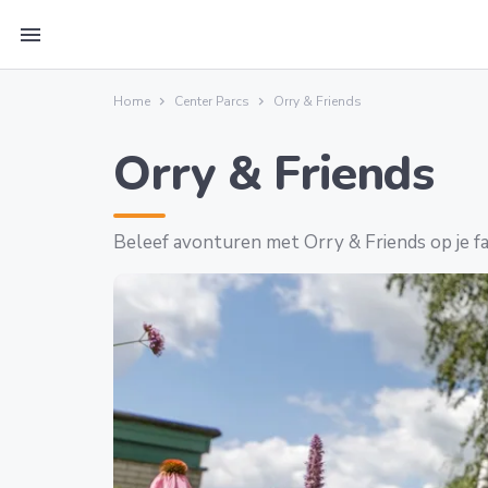
menu
Home
Center Parcs
Orry & Friends
Orry & Friends
Beleef avonturen met Orry & Friends op je f