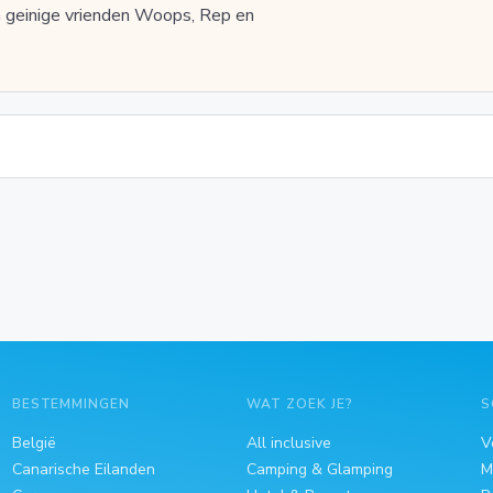
n geinige vrienden Woops, Rep en
BESTEMMINGEN
WAT ZOEK JE?
S
België
All inclusive
V
Canarische Eilanden
Camping & Glamping
M