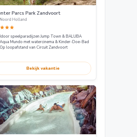
nter Parcs Park Zandvoort
Noord Holland
star
star
star
Idoor speelparadijzen Jump Town & BALUBA
Aqua Mundo met watercinema & Kinder-Doe-Bad
Op loopafstand van Circuit Zandvoort
Bekijk vakantie