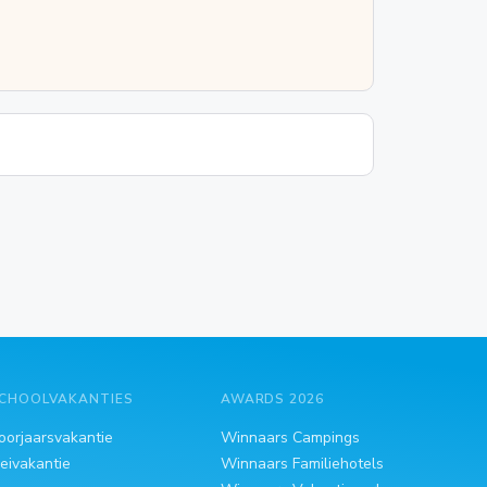
CHOOLVAKANTIES
AWARDS 2026
oorjaarsvakantie
Winnaars Campings
eivakantie
Winnaars Familiehotels