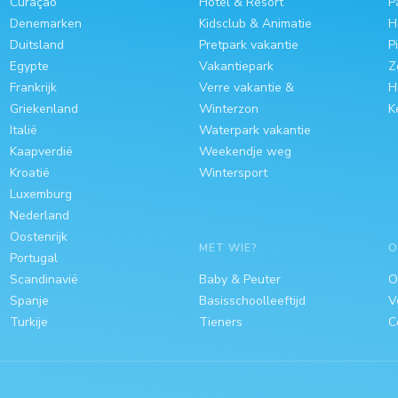
Curaçao
Hotel & Resort
P
Denemarken
Kidsclub & Animatie
H
Duitsland
Pretpark vakantie
P
Egypte
Vakantiepark
Z
Frankrijk
Verre vakantie &
H
Griekenland
Winterzon
K
Italië
Waterpark vakantie
Kaapverdië
Weekendje weg
Kroatië
Wintersport
Luxemburg
Nederland
Oostenrijk
MET WIE?
O
Portugal
Scandinavië
Baby & Peuter
O
Spanje
Basisschoolleeftijd
V
Turkije
Tieners
C