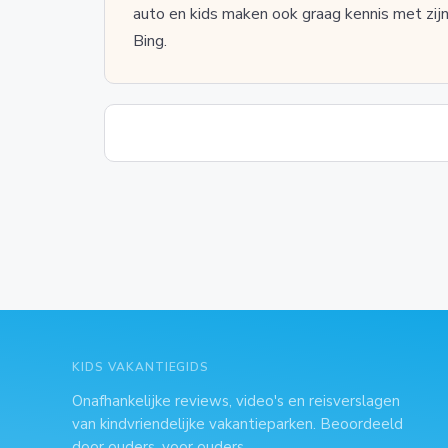
auto en kids maken ook graag kennis met zij
Bing.
KIDS VAKANTIEGIDS
Onafhankelijke reviews, video's en reisverslagen
van kindvriendelijke vakantieparken. Beoordeeld
door ouders, voor ouders.