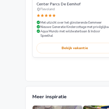
Center Parcs De Eemhof
location_on
Flevoland
star
star
star
star
star
check_circle
Met uitzicht over het glinsterende Eemmeer
check_circle
Nieuwe Generatie Kindercottage met privéglijba
check_circle
Aqua Mundo met wildwaterbaan & Indoor
Speelhal
Bekijk vakantie
Meer inspiratie