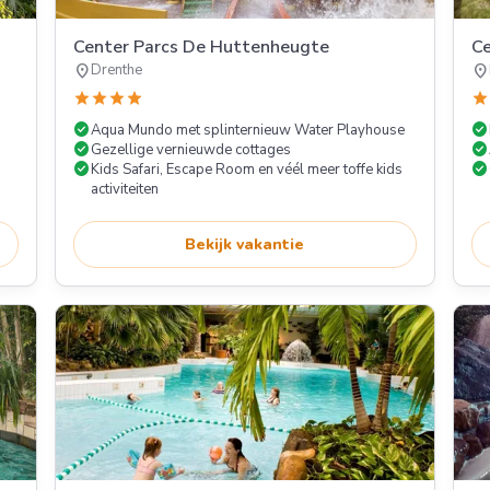
Center Parcs De Huttenheugte
Ce
location_on
location_on
Drenthe
star
star
star
star
star
check_circle
check_circle
Aqua Mundo met splinternieuw Water Playhouse
check_circle
check_circle
Gezellige vernieuwde cottages
check_circle
check_circle
Kids Safari, Escape Room en véél meer toffe kids
activiteiten
Bekijk vakantie