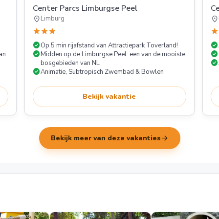
Center Parcs Limburgse Peel
C
location_on
location_on
Limburg
star
star
star
star
check_circle
check_circle
Op 5 min rijafstand van Attractiepark Toverland!
check_circle
check_circle
an
Midden op de Limburgse Peel: een van de mooiste
check_circle
bosgebieden van NL
check_circle
Animatie, Subtropisch Zwembad & Bowlen
Bekijk vakantie
arrow_forward
Bekijk meer van deze vakanties