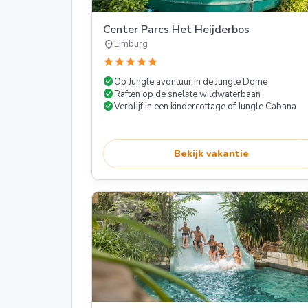
Center Parcs Het Heijderbos
location_on
Limburg
star
star
star
star
star
check_circle
Op Jungle avontuur in de Jungle Dome
check_circle
Raften op de snelste wildwaterbaan
check_circle
Verblijf in een kindercottage of Jungle Cabana
Bekijk vakantie