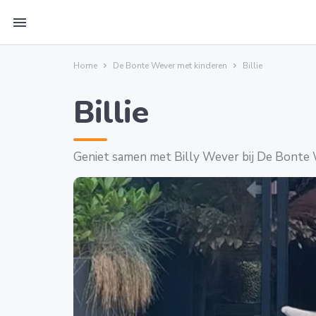
menu
Home
De Bonte Wever met kinderen
Billie
Billie
Geniet samen met Billy Wever bij De Bonte