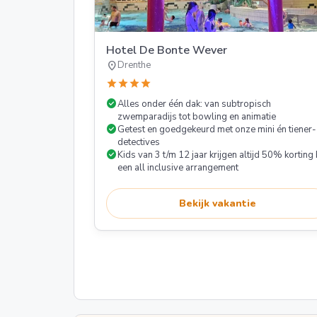
Hotel De Bonte Wever
location_on
Drenthe
star
star
star
star
check_circle
Alles onder één dak: van subtropisch
zwemparadijs tot bowling en animatie
check_circle
Getest en goedgekeurd met onze mini én tiener-
detectives
check_circle
Kids van 3 t/m 12 jaar krijgen altijd 50% korting 
een all inclusive arrangement
Bekijk vakantie