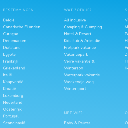
BESTEMMINGEN
WAT ZOEK JE?
S
België
All inclusive
V
Canarische Eilanden
Camping & Glamping
M
Curaçao
Hotel & Resort
P
Denemarken
Kidsclub & Animatie
H
Duitsland
Pretpark vakantie
P
Egypte
Vakantiepark
Z
Frankrijk
Verre vakantie &
H
Griekenland
Winterzon
K
Italië
Waterpark vakantie
Kaapverdië
Weekendje weg
Kroatië
Wintersport
Luxemburg
Nederland
Oostenrijk
MET WIE?
O
Portugal
Scandinavië
Baby & Peuter
O