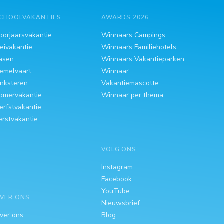
CHOOLVAKANTIES
AWARDS 2026
oorjaarsvakantie
Winnaars Campings
eivakantie
Winnaars Familiehotels
asen
Winnaars Vakantieparken
emelvaart
Winnaar
inksteren
Vakantiemascotte
omervakantie
Winnaar per thema
erfstvakantie
erstvakantie
VOLG ONS
Instagram
Facebook
YouTube
VER ONS
Nieuwsbrief
ver ons
Blog