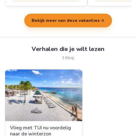
arrow_forward
Bekijk meer van deze vakanties
Verhalen die je wilt lezen
1 blog
Vlieg met TUI nu voordelig
naar de winterzon