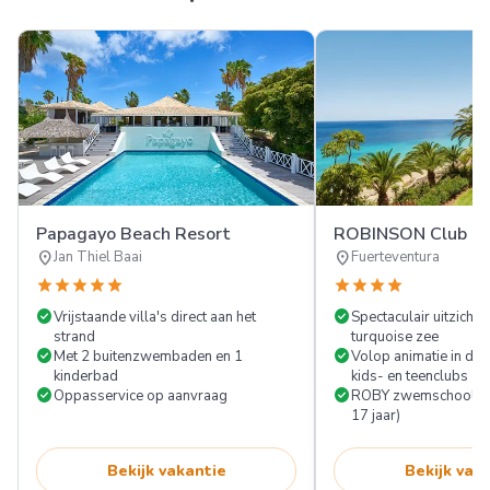
Papagayo Beach Resort
ROBINSON Club Es
location_on
location_on
Jan Thiel Baai
Fuerteventura
star
star
star
star
star
star
star
star
star
check_circle
check_circle
Vrijstaande villa's direct aan het
Spectaculair uitzicht 
strand
turquoise zee
check_circle
check_circle
Met 2 buitenzwembaden en 1
Volop animatie in de
kinderbad
kids- en teenclubs
check_circle
check_circle
Oppasservice op aanvraag
ROBY zwemschool S
17 jaar)
Bekijk vakantie
Bekijk vak