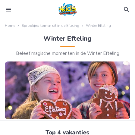
menu
search
Home
Sprookjes komen uit in de Efteling
Winter Efteling
Winter Efteling
Beleef magische momenten in de Winter Efteling
Top 4 vakanties