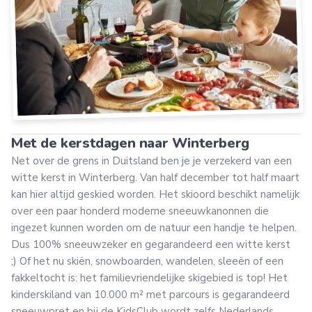
Met de kerstdagen naar Winterberg
Net over de grens in Duitsland ben je je verzekerd van een
witte kerst in Winterberg. Van half december tot half maart
kan hier altijd geskied worden. Het skioord beschikt namelijk
over een paar honderd moderne sneeuwkanonnen die
ingezet kunnen worden om de natuur een handje te helpen.
Dus 100% sneeuwzeker en gegarandeerd een witte kerst
;) Of het nu skiën, snowboarden, wandelen, sleeën of een
fakkeltocht is: het familievriendelijke skigebied is top! Het
kinderskiland van 10.000 m² met parcours is gegarandeerd
sneeuwpret en bij de KidsClub wordt zelfs Nederlands