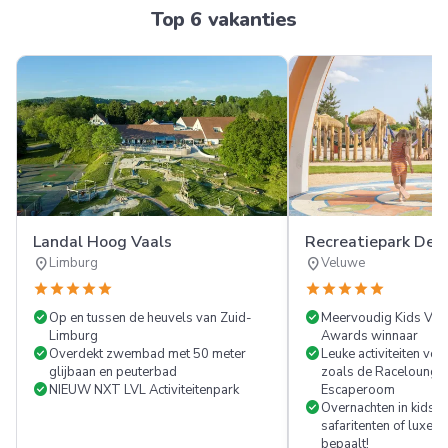
Top 6 vakanties
Landal Hoog Vaals
Recreatiepark De 
location_on
location_on
Limburg
Veluwe
star
star
star
star
star
star
star
star
star
star
check_circle
check_circle
Op en tussen de heuvels van Zuid-
Meervoudig Kids Vak
Limburg
Awards winnaar
check_circle
check_circle
Overdekt zwembad met 50 meter
Leuke activiteiten voo
glijbaan en peuterbad
zoals de Racelounge
check_circle
NIEUW NXT LVL Activiteitenpark
Escaperoom
check_circle
Overnachten in kidsb
safaritenten of luxe vak
bepaalt!