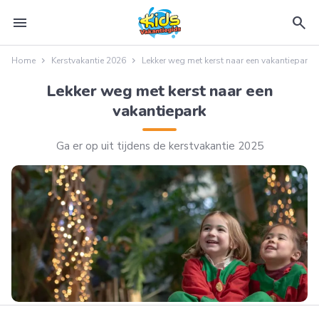
menu
search
Home
Kerstvakantie 2026
Lekker weg met kerst naar een vakantiepark
Lekker weg met kerst naar een
vakantiepark
Ga er op uit tijdens de kerstvakantie 2025