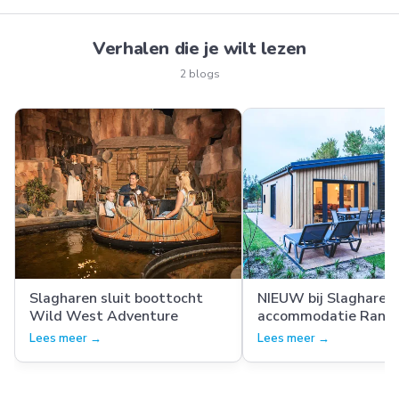
Verhalen die je wilt lezen
2 blogs
Slagharen sluit boottocht
NIEUW bij Slagharen:
Wild West Adventure
accommodatie Ranc
Grande tot 8 persone
Lees meer →
Lees meer →