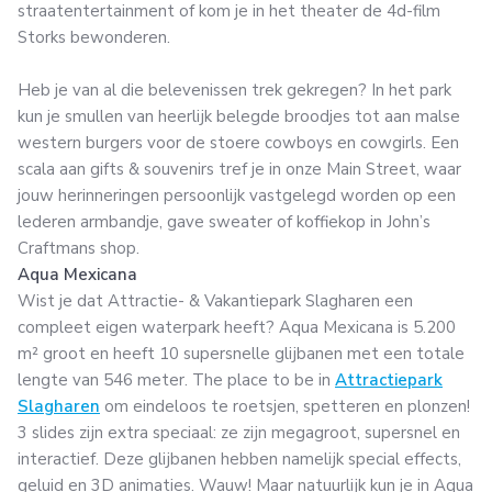
straatentertainment of kom je in het theater de 4d-film
Storks bewonderen.
Heb je van al die belevenissen trek gekregen? In het park
kun je smullen van heerlijk belegde broodjes tot aan malse
western burgers voor de stoere cowboys en cowgirls. Een
scala aan gifts & souvenirs tref je in onze Main Street, waar
jouw herinneringen persoonlijk vastgelegd worden op een
lederen armbandje, gave sweater of koffiekop in John’s
Craftmans shop.
Aqua Mexicana
Wist je dat Attractie- & Vakantiepark Slagharen een
compleet eigen waterpark heeft? Aqua Mexicana is 5.200
m² groot en heeft 10 supersnelle glijbanen met een totale
lengte van 546 meter. The place to be in
Attractiepark
Slagharen
om eindeloos te roetsjen, spetteren en plonzen!
3 slides zijn extra speciaal: ze zijn megagroot, supersnel en
interactief. Deze glijbanen hebben namelijk special effects,
geluid en 3D animaties. Wauw! Maar natuurlijk kun je in Aqua