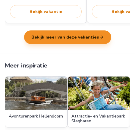
Bekijk vakantie
Bekijk vak
arrow_forward
Bekijk meer van deze vakanties
Meer inspiratie
Avonturenpark Hellendoorn
Attractie- en Vakantiepark
Slagharen