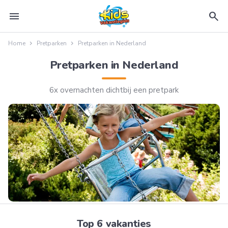
menu
search
Home
Pretparken
Pretparken in Nederland
Pretparken in Nederland
6x overnachten dichtbij een pretpark
Top 6 vakanties