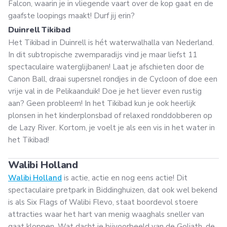
Falcon, waarin je in vliegende vaart over de kop gaat en de
gaafste loopings maakt! Durf jij erin?
Duinrell Tikibad
Het Tikibad in Duinrell is hét waterwalhalla van Nederland.
In dit subtropische zwemparadijs vind je maar liefst 11
spectaculaire waterglijbanen! Laat je afschieten door de
Canon Ball, draai supersnel rondjes in de Cycloon of doe een
vrije val in de Pelikaanduik! Doe je het liever even rustig
aan? Geen probleem! In het Tikibad kun je ook heerlijk
plonsen in het kinderplonsbad of relaxed ronddobberen op
de Lazy River. Kortom, je voelt je als een vis in het water in
het Tikibad!
Walibi Holland
Walibi Holland
is actie, actie en nog eens actie! Dit
spectaculaire pretpark in Biddinghuizen, dat ook wel bekend
is als Six Flags of Walibi Flevo, staat boordevol stoere
attracties waar het hart van menig waaghals sneller van
gaat kloppen. Wat dacht je bijvoorbeeld van de Goliath, de