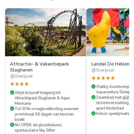
Attractie- & Vakantiepark
Landal De Hellend
Slagharen
location_on
Overijssel
location_on
Overijssel
star
star
star
star
star
star
star
star
star
check_circle
Vlakbij Avonturenpar
check_circle
Aquaventura Slidepa
Altijd inclusief toegang tot
check_circle
Zwembad met glijbaa
Attractiepark Slagharen & Aqua
stroomversnelling, b
Mexicana
check_circle
apart kinderbad
Tot 35% vroegboekkorting wanneer
check_circle
Indoor speelplaats
je minimaal 60 dagen van tevoren
boekt
check_circle
NU OPEN: de gloednieuwe,
spectaculaire Sky Sifter