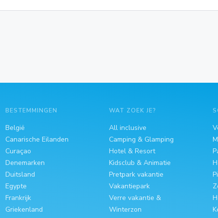
BESTEMMINGEN
WAT ZOEK JE?
S
België
All inclusive
V
Canarische Eilanden
Camping & Glamping
M
Curaçao
Hotel & Resort
P
Denemarken
Kidsclub & Animatie
H
Duitsland
Pretpark vakantie
P
Egypte
Vakantiepark
Z
Frankrijk
Verre vakantie &
H
Griekenland
Winterzon
K