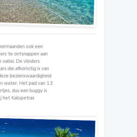
zomermaanden ook een
nders te ontsnappen aan
 vallei. De vlinders
rs die afkomstig is van
deze bezienswaardigheid
n water. Het pad van 1.3
tjes, dus een buggy is
j het Kalopetras