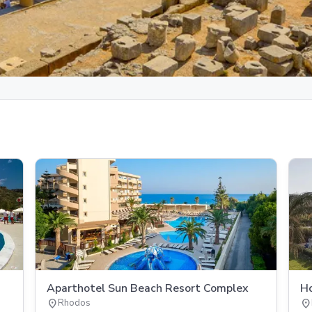
Aparthotel Sun Beach Resort Complex
Ho
location_on
location_on
Rhodos