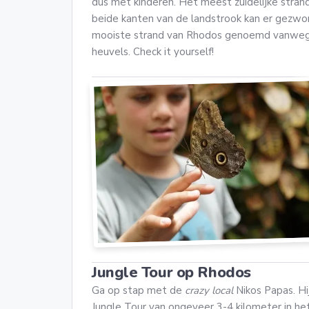
dus met kinderen. Het meest zuidelijke strand 
beide kanten van de landstrook kan er gez
mooiste strand van Rhodos genoemd vanwege
heuvels. Check it yourself!
Jungle Tour op Rhodos
Ga op stap met de
crazy local
Nikos Papas. Hi
Jungle Tour van ongeveer 3-4 kilometer in he