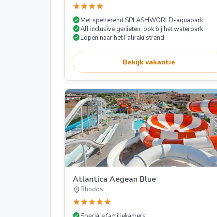
star
star
star
star
check_circle
Met spetterend SPLASHWORLD-aquapark
check_circle
All inclusive genieten, ook bij het waterpark
check_circle
Lopen naar het Faliraki strand
Bekijk vakantie
Atlantica Aegean Blue
location_on
Rhodos
star
star
star
star
star
check_circle
Speciale familiekamers