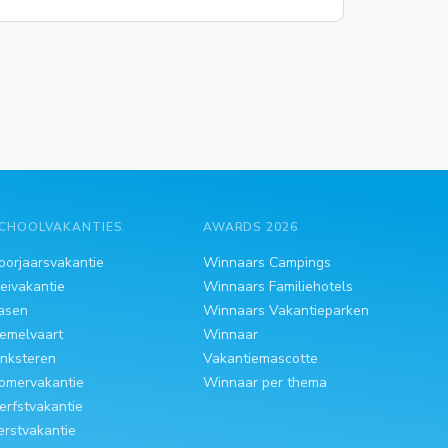
CHOOLVAKANTIES
AWARDS 2026
oorjaarsvakantie
Winnaars Campings
eivakantie
Winnaars Familiehotels
asen
Winnaars Vakantieparken
emelvaart
Winnaar
inksteren
Vakantiemascotte
omervakantie
Winnaar per thema
erfstvakantie
erstvakantie