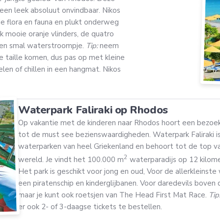
een leek absoluut onvindbaar. Nikos
e flora en fauna en plukt onderweg
k mooie oranje vlinders, de quatro
een smal waterstroompje.
Tip:
neem
 taille komen, dus pas op met kleine
elen of chillen in een hangmat. Nikos
Waterpark Faliraki op Rhodos
Op vakantie met de kinderen naar Rhodos hoort een bezoe
tot de must see bezienswaardigheden. Waterpark Faliraki i
waterparken van heel Griekenland en behoort tot de top v
2
wereld. Je vindt het 100.000 m
waterparadijs op 12 kilom
Het park is geschikt voor jong en oud, Voor de allerkleinste 
een piratenschip en kinderglijbanen. Voor daredevils boven 
maar je kunt ook roetsjen van The Head First Mat Race.
Tip
er ook 2- of 3-daagse tickets te bestellen.