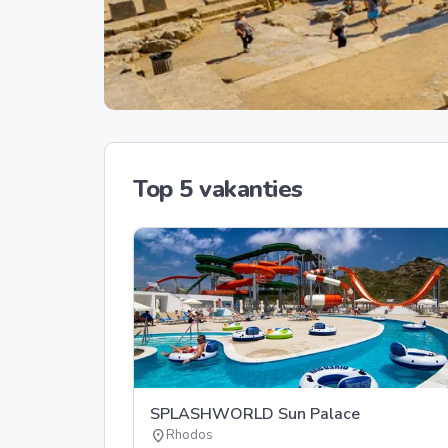
Top 5 vakanties
SPLASHWORLD Sun Palace
location_on
Rhodos