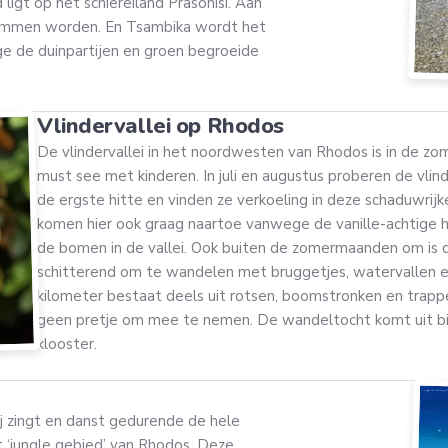
ligt op het schiereiland Prasonisi. Aan
wommen worden. En Tsambika wordt het
 de duinpartijen en groen begroeide
Vlindervallei op Rhodos
De vlindervallei in het noordwesten van Rhodos is in de 
must see met kinderen. In juli en augustus proberen de vli
de ergste hitte en vinden ze verkoeling in deze schaduwrijke
komen hier ook graag naartoe vanwege de vanille-achtige ha
de bomen in de vallei. Ook buiten de zomermaanden om is 
schitterend om te wandelen met bruggetjes, watervallen e
kilometer bestaat deels uit rotsen, boomstronken en trappe
geen pretje om mee te nemen. De wandeltocht komt uit bi
klooster.
j zingt en danst gedurende de hele
t ‘jungle gebied’ van Rhodos. Deze