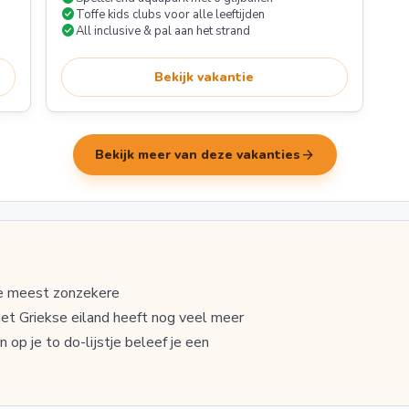
check_circle
Toffe kids clubs voor alle leeftijden
check_circle
All inclusive & pal aan het strand
Bekijk vakantie
arrow_forward
Bekijk meer van deze vakanties
de meest zonzekere
et Griekse eiland heeft nog veel meer
op je to do-lijstje beleef je een