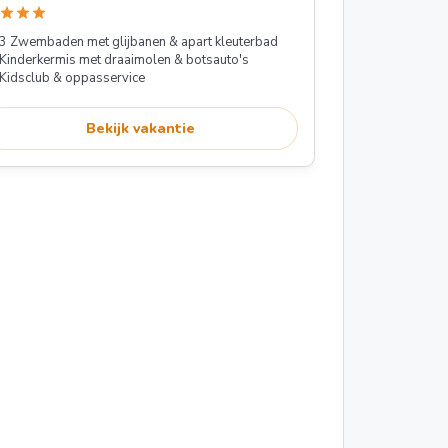
star
star
star
3 Zwembaden met glijbanen & apart kleuterbad
Kinderkermis met draaimolen & botsauto's
Kidsclub & oppasservice
Bekijk vakantie