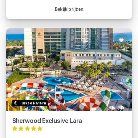
Bekijk vakantie
Bekijk prijzen
Sherwood Exclusive Lara
TUI
Turkse Riviera
Sunweb
Sherwood Exclusive Lara