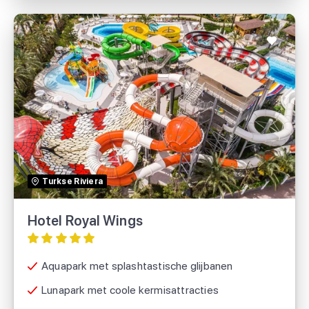
Hotel Royal Wings
TUI
Turkse Riviera
Sunweb
Hotel Royal Wings
SUNtip
Aquapark met splashtastische glijbanen
Lunapark met coole kermisattracties