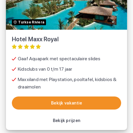
TUI
Turkse Riviera
Prettig Reizen
Hotel Maxx Royal
Gaaf Aquapark met spectaculaire slides
Kidsclubs van 0 t/m 17 jaar
Maxxiland met Playstation, pooltafel, kidsbios &
draaimolen
Bekijk vakantie
Bekijk vakantie
Bekijk prijzen