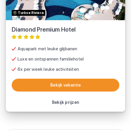
Prijsvrij
Turkse Riviera
Diamond Premium Hotel
Aquapark met leuke glijbanen
Luxe en ontspannen familiehotel
6x per week leuke activiteiten
Bekijk vakantie
Bekijk vakantie
Bekijk prijzen