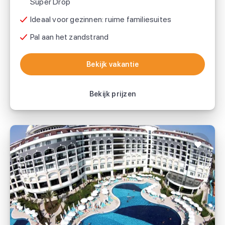
Super Drop
Ideaal voor gezinnen: ruime familiesuites
Pal aan het zandstrand
Bekijk vakantie
Bekijk vakantie
Bekijk prijzen
Diamond Premium Hotel