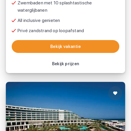
Prettig Reizen
Zwembaden met 10 splashtastische
waterglijbanen
All inclusive genieten
Saffier Vakantie
Privé zandstrand op loopafstand
Bekijk vakantie
Bekijk vakantie
Bekijk prijzen
Hotel Maxx Royal