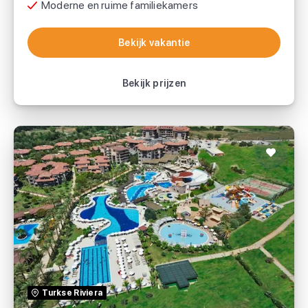
Moderne en ruime familiekamers
Saffier Vakantie
Bekijk vakantie
Bekijk vakantie
Bekijk prijzen
Club Calimera Serra Palace
TUI
Turkse Riviera