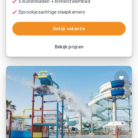
5 buitenbaden + binnenzwembad
Sprookjesachtige slaapkamers
Bekijk vakantie
Bekijk vakantie
Bekijk prijzen
Masmavi TUI MAGIC LIFE
TUI